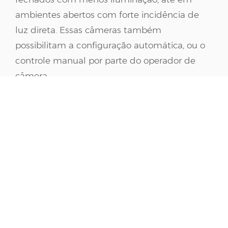
ambientes abertos com forte incidência de
luz direta. Essas câmeras também
possibilitam a configuração automática, ou o
controle manual por parte do operador de
câmera.
Dependendo do modelo, essas câmeras
gravam em
HD, Full HD e até 4K
.
O seu “contra” está no fato de seus
handles
(modo de segurar) não serem tão confortáveis,
necessitando de um tripé para estabilização
de longas gravações, ou ainda de um
steadycam
para manter a possibilidade de
movimento enquanto a câmera se mantém