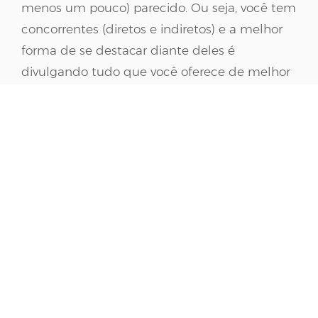
menos um pouco) parecido. Ou seja, você tem
concorrentes (diretos e indiretos) e a melhor
forma de se destacar diante deles é
divulgando tudo que você oferece de melhor
ou mais específico. Destaque os seus
diferenciais nas suas comunicações digitais,
isso fará toda diferença.
A importância do marketing digital para divulgação do
seu curso online. (Arte: Juliana Polastri)
Trace estratégias